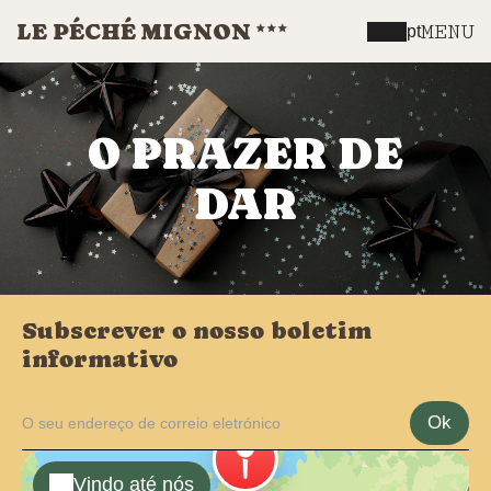
LE PÉCHÉ MIGNON
MENU
pt
O PRAZER DE
DAR
Subscrever o nosso boletim
informativo
Ok
Vindo até nós