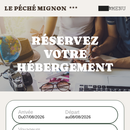
LE PÉCHÉ MIGNON
MENU
fr
RÉSERVEZ
VOTRE
HÉBERGEMENT
Arrivée
Départ
Du
au
Voyageurs