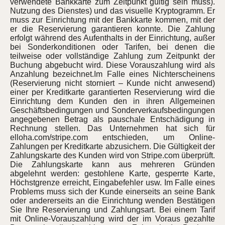
verwendete Bankkarte zum Zeitpunkt gültig sein muss).
Nutzung des Dienstes) und das visuelle Kryptogramm. Er
muss zur Einrichtung mit der Bankkarte kommen, mit der
er die Reservierung garantieren konnte. Die Zahlung
erfolgt während des Aufenthalts in der Einrichtung, außer
bei Sonderkonditionen oder Tarifen, bei denen die
teilweise oder vollständige Zahlung zum Zeitpunkt der
Buchung abgebucht wird. Diese Vorauszahlung wird als
Anzahlung bezeichnet.Im Falle eines Nichterscheinens
(Reservierung nicht storniert – Kunde nicht anwesend)
einer per Kreditkarte garantierten Reservierung wird die
Einrichtung dem Kunden den in ihren Allgemeinen
Geschäftsbedingungen und Sonderverkaufsbedingungen
angegebenen Betrag als pauschale Entschädigung in
Rechnung stellen. Das Unternehmen hat sich für
elloha.com/stripe.com entschieden, um Online-
Zahlungen per Kreditkarte abzusichern. Die Gültigkeit der
Zahlungskarte des Kunden wird von Stripe.com überprüft.
Die Zahlungskarte kann aus mehreren Gründen
abgelehnt werden: gestohlene Karte, gesperrte Karte,
Höchstgrenze erreicht, Eingabefehler usw. Im Falle eines
Problems muss sich der Kunde einerseits an seine Bank
oder andererseits an die Einrichtung wenden Bestätigen
Sie Ihre Reservierung und Zahlungsart. Bei einem Tarif
mit Online-Vorauszahlung wird der im Voraus gezahlte