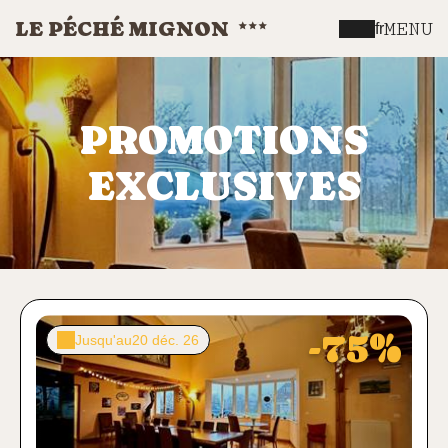
LE PÉCHÉ MIGNON
MENU
fr
PROMOTIONS
EXCLUSIVES
-75%
Jusqu'au
20 déc. 26