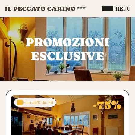
IL PECCATO CARINO
MENU
it
PROMOZIONI
ESCLUSIVE
-75%
Fino al
20 dic 26