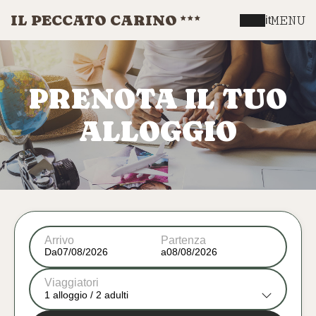
IL PECCATO CARINO
MENU
it
PRENOTA IL TUO
ALLOGGIO
Arrivo
Partenza
Da
a
Viaggiatori
1
alloggio /
2
adulti