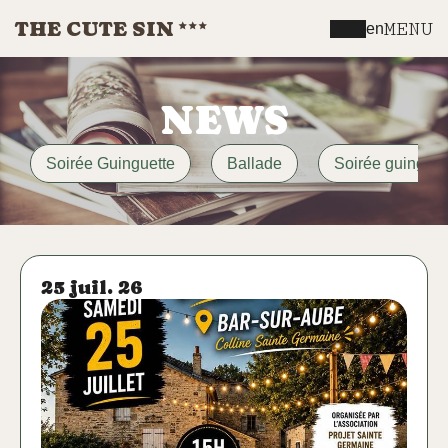
THE CUTE SIN
MENU
en
NEWS
Soirée Guinguette
Ballade
Soirée guinguet
25 juil. 26